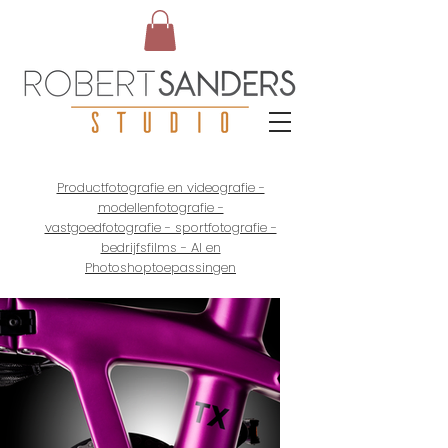
Productfotografie en videografie -
modellenfotografie -
vastgoedfotografie - sportfotografie -
bedrijfsfilms - AI en
Photoshoptoepassingen