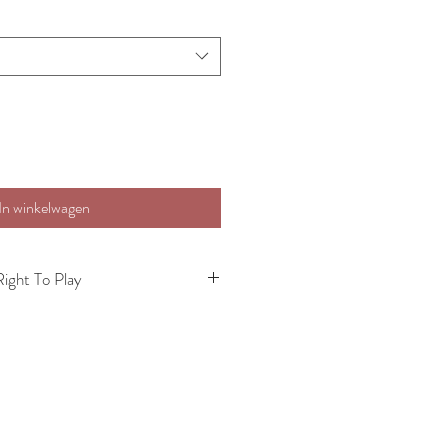
In winkelwagen
Right To Play
m af te reizen naar Rwanda en de
n van Right To Play met eigen ogen te
ast te leggen met mijn camera. Deze
iepe indruk op mij gemaakt en nog meer
zet van Right To Play nodig is.
 dat de wereld vele gewapende
nrust en onrecht is waar vele kinderen