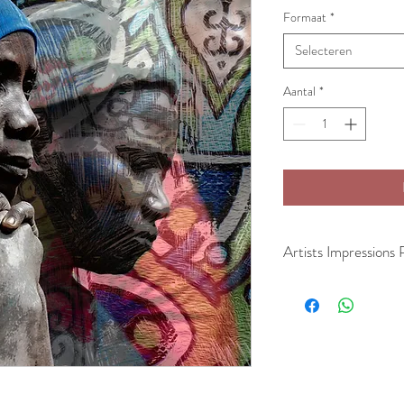
Formaat
*
Selecteren
Aantal
*
Artists Impressions 
Onlangs had ik de eer o
indrukwekkende projecte
mogen aanschouwen en v
emotionele reis heeft d
bevestigd hoe hard de in
Zeker nu op dit moment
conflicten kent, en er o